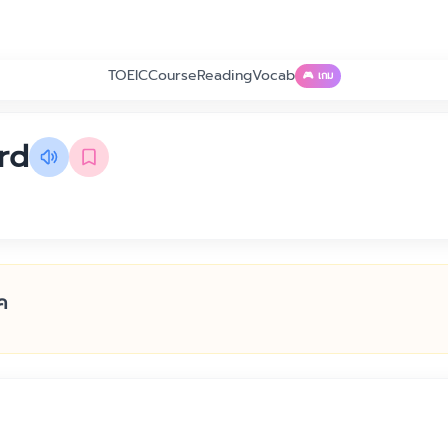
TOEIC
Course
Reading
Vocab
🎮 เกม
rd
ค