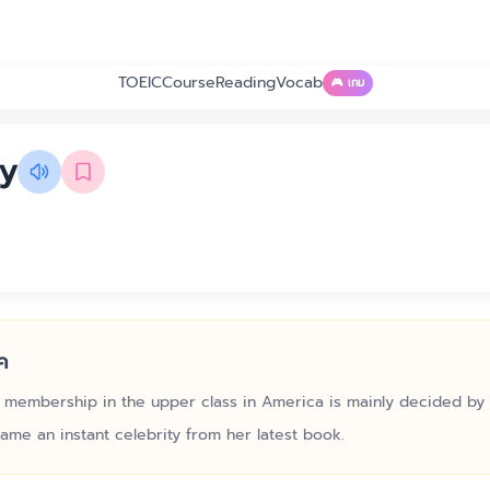
TOEIC
Course
Reading
Vocab
🎮 เกม
ty
ค
 membership in the upper class in America is mainly decided by c
ame an instant celebrity from her latest book.