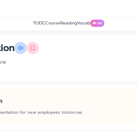
TOEIC
Course
Reading
Vocab
🎮 เกม
tion
มาย
ค
rientation for new employees tomorrow.