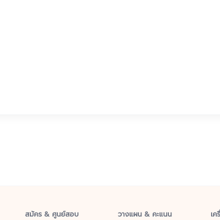
สมัคร & ศูนย์สอบ
วางแผน & คะแนน
เคร