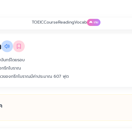
TOEIC
Course
Reading
Vocab
🎮 เกม
m
ัฒจันทร์โดยรอบ
องกรีกโบราณ
าวของกรีกโบราณมีค่าประมาณ 607 ฟุต
ค