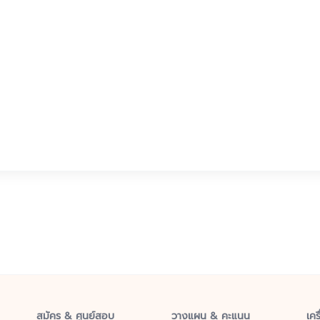
สมัคร & ศูนย์สอบ
วางแผน & คะแนน
เคร