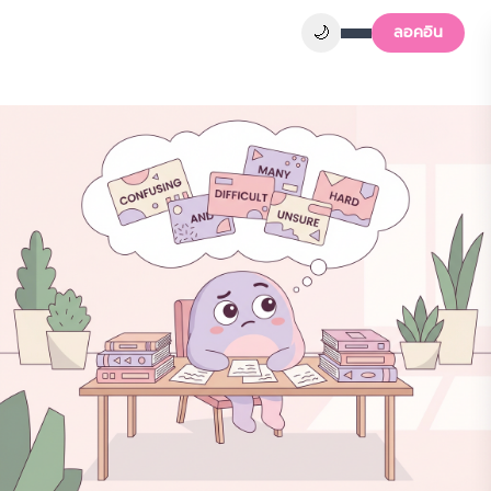
🌙
ลอคอิน