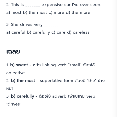
2. This is _______ expensive car I've ever seen.
a) most b) the most c) more d) the more
3. She drives very _______.
a) careful b) carefully c) care d) careless
เฉลย
1.
b) sweet
- หลัง linking verb "smell" ต้องใช้
adjective
2.
b) the most
- superlative form ต้องมี "the" ข้าง
หน้า
3.
b) carefully
- ต้องใช้ adverb เพื่อขยาย verb
"drives"