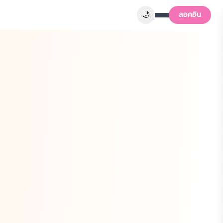
🌙
ลอคอิน