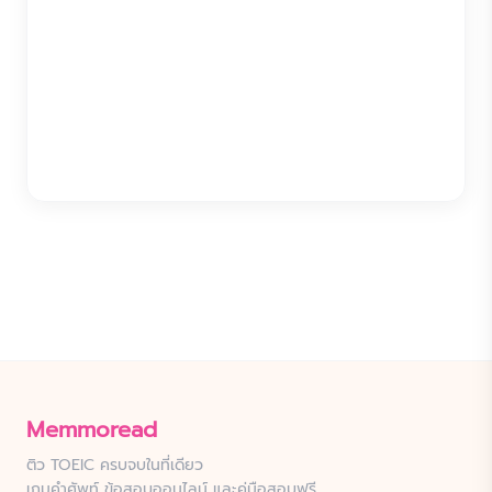
Memmoread
ติว TOEIC ครบจบในที่เดียว
เกมคำศัพท์ ข้อสอบออนไลน์ และคู่มือสอบฟรี