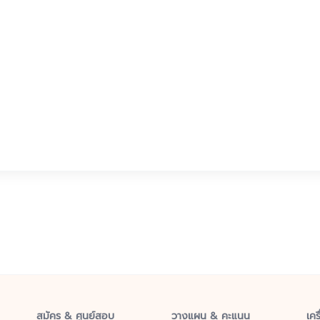
สมัคร & ศูนย์สอบ
วางแผน & คะแนน
เคร