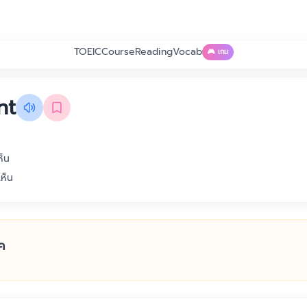
TOEIC
Course
Reading
Vocab
🎮 เกม
nt
็น
ห็น
ค