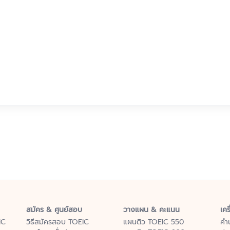
สมัคร & ศูนย์สอบ
วางแผน & คะแนน
เคร
IC
วิธีสมัครสอบ TOEIC
แผนติว TOEIC 550
คำ