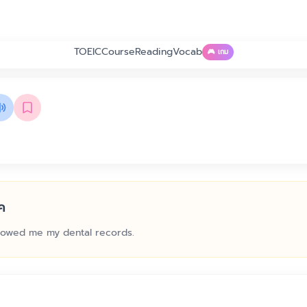
TOEIC
Course
Reading
Vocab
🎮 เกม
ค
howed me my dental records.