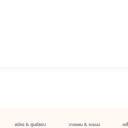
สมัคร & ศูนย์สอบ
วางแผน & คะแนน
เคร