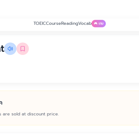
TOEIC
Course
Reading
Vocab
🎮 เกม
t
ค
 are sold at discount price.