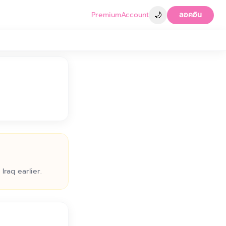
🌙
Premium
Account
ลอคอิน
Iraq earlier.