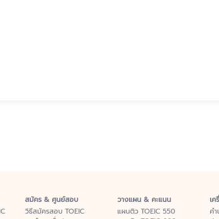
สมัคร & ศูนย์สอบ
วางแผน & คะแนน
เคร
IC
วิธีสมัครสอบ TOEIC
แผนติว TOEIC 550
คำ