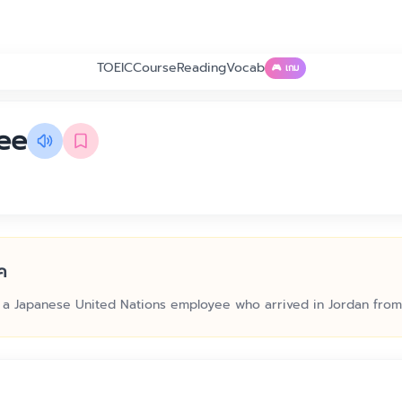
TOEIC
Course
Reading
Vocab
🎮 เกม
ee
ค
d a Japanese United Nations employee who arrived in Jordan from 