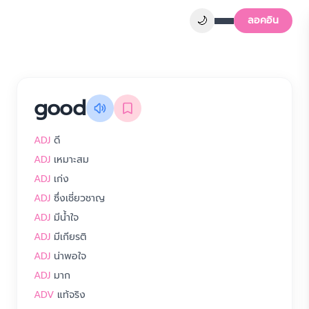
🌙
ลอคอิน
good
ADJ
ดี
ADJ
เหมาะสม
ADJ
เก่ง
ADJ
ซึ่งเชี่ยวชาญ
ADJ
มีน้ำใจ
ADJ
มีเกียรติ
ADJ
น่าพอใจ
ADJ
มาก
ADV
แท้จริง