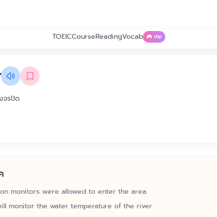
TOEIC
Course
Reading
Vocab
🎮 เกม
r
วงจรปิด
ค
ion monitors were allowed to enter the area.
ill monitor the water temperature of the river.