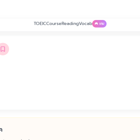
TOEIC
Course
Reading
Vocab
🎮 เกม
ค