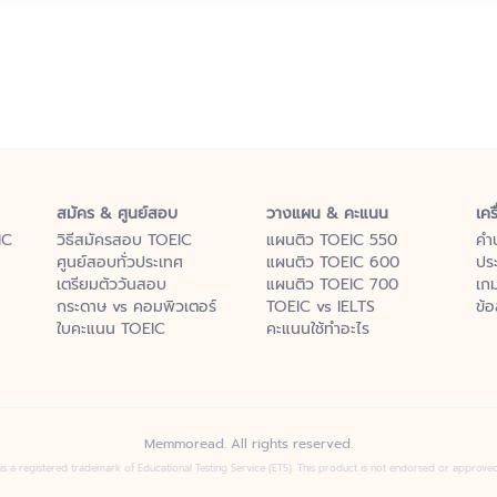
สมัคร & ศูนย์สอบ
วางแผน & คะแนน
เคร
IC
วิธีสมัครสอบ TOEIC
แผนติว TOEIC 550
คำ
ศูนย์สอบทั่วประเทศ
แผนติว TOEIC 600
ปร
เตรียมตัววันสอบ
แผนติว TOEIC 700
เก
กระดาษ vs คอมพิวเตอร์
TOEIC vs IELTS
ข้
ใบคะแนน TOEIC
คะแนนใช้ทำอะไร
Memmoread. All rights reserved.
s a registered trademark of Educational Testing Service (ETS). This product is not endorsed or approve