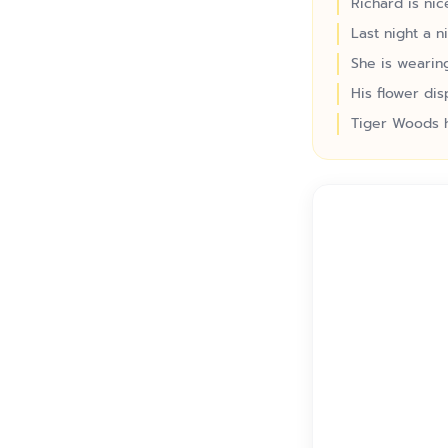
Richard is ni
Last night a 
She is wearing
His flower dis
Tiger Woods h