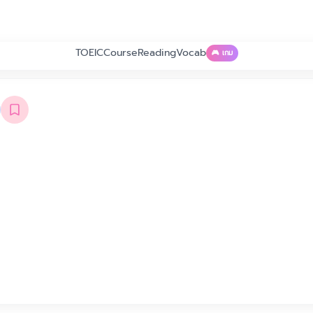
TOEIC
Course
Reading
Vocab
🎮 เกม