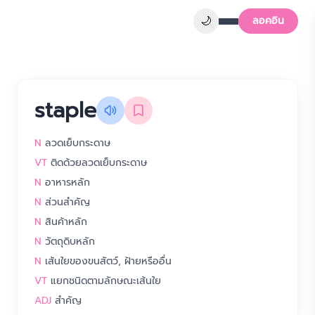
🌙
ลอคอิน
staple
N
ลวดเย็บกระดาษ
VT
ติดด้วยลวดเย็บกระดาษ
N
อาหารหลัก
N
ส่วนสำคัญ
N
สินค้าหลัก
N
วัตถุดิบหลัก
N
เส้นใยของขนสัตว์, ฝ้ายหรืออื่น
VT
แยกชนิดตามลักษณะเส้นใย
ADJ
สำคัญ