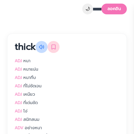
🌙
ลอคอิน
thick
ADJ
หนา
ADJ
หนาแน่น
ADJ
หนาทึบ
ADJ
ที่ไม่ชัดเจน
ADJ
เหนียว
ADJ
ที่เด่นชัด
ADJ
โง่
ADJ
สนิทสนม
ADV
อย่างหนา