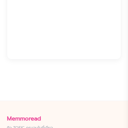
Memmoread
ติว TOEIC ครบจบในที่เดียว