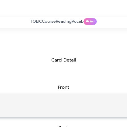
TOEIC
Course
Reading
Vocab
🎮 เกม
Card Detail
Front