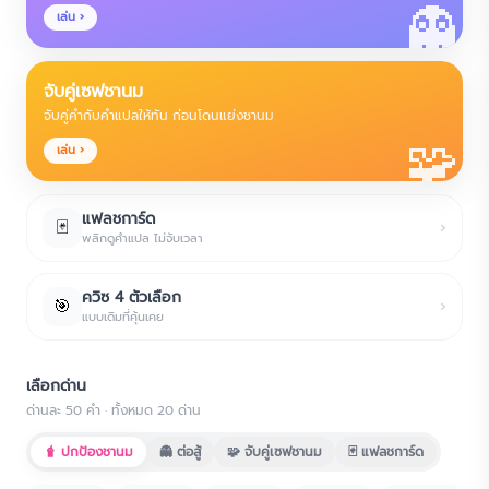
👻
เล่น ›
จับคู่เซฟชานม
จับคู่คำกับคำแปลให้ทัน ก่อนโดนแย่งชานม
🧩
เล่น ›
แฟลชการ์ด
🃏
›
พลิกดูคำแปล ไม่จับเวลา
ควิซ 4 ตัวเลือก
🎯
›
แบบเดิมที่คุ้นเคย
เลือกด่าน
ด่านละ
50
คำ · ทั้งหมด
20
ด่าน
🧋 ปกป้องชานม
👻 ต่อสู้
🧩 จับคู่เซฟชานม
🃏 แฟลชการ์ด