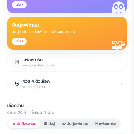
👻
เล่น ›
จับคู่เซฟชานม
จับคู่คำกับคำแปลให้ทัน ก่อนโดนแย่งชานม
🧩
เล่น ›
แฟลชการ์ด
🃏
›
พลิกดูคำแปล ไม่จับเวลา
ควิซ 4 ตัวเลือก
🎯
›
แบบเดิมที่คุ้นเคย
เลือกด่าน
ด่านละ
50
คำ · ทั้งหมด
19
ด่าน
🧋 ปกป้องชานม
👻 ต่อสู้
🧩 จับคู่เซฟชานม
🃏 แฟลชการ์ด