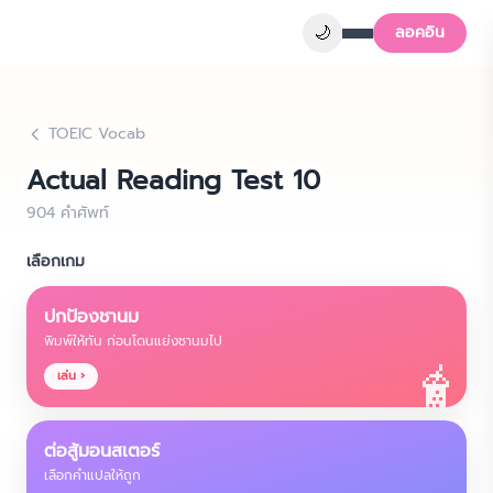
🌙
ลอคอิน
TOEIC Vocab
Actual Reading Test 10
904
คำศัพท์
เลือกเกม
ปกป้องชานม
พิมพ์ให้ทัน ก่อนโดนแย่งชานมไป
🧋
เล่น ›
ต่อสู้มอนสเตอร์
เลือกคำแปลให้ถูก