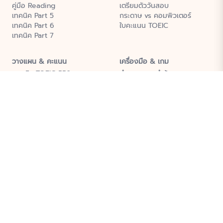
คู่มือ Reading
เตรียมตัววันสอบ
เทคนิค Part 5
กระดาษ vs คอมพิวเตอร์
เทคนิค Part 6
ใบคะแนน TOEIC
เทคนิค Part 7
วางแผน & คะแนน
เครื่องมือ & เกม
แผนติว TOEIC 550
คำนวณเวลาทำข้อสอบ
แผนติว TOEIC 600
ประมาณคะแนน TOEIC
แผนติว TOEIC 700
เกมคำศัพท์ TOEIC
TOEIC vs IELTS
ข้อสอบออนไลน์
คะแนนใช้ทำอะไร
เกี่ยวกับ
Dictionary
Blog
ติดต่อเรา
ความเป็นส่วนตัว
เงื่อนไขการใช้งาน