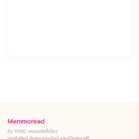
Memmoread
ติว TOEIC ครบจบในที่เดียว
เกมคำศัพท์ ข้อสอบออนไลน์ และคู่มือสอบฟรี