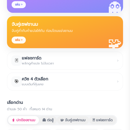
👻
เล่น ›
จับคู่เซฟชานม
จับคู่คำกับคำแปลให้ทัน ก่อนโดนแย่งชานม
🧩
เล่น ›
แฟลชการ์ด
🃏
›
พลิกดูคำแปล ไม่จับเวลา
ควิซ 4 ตัวเลือก
🎯
›
แบบเดิมที่คุ้นเคย
เลือกด่าน
ด่านละ
50
คำ · ทั้งหมด
14
ด่าน
🧋 ปกป้องชานม
👻 ต่อสู้
🧩 จับคู่เซฟชานม
🃏 แฟลชการ์ด