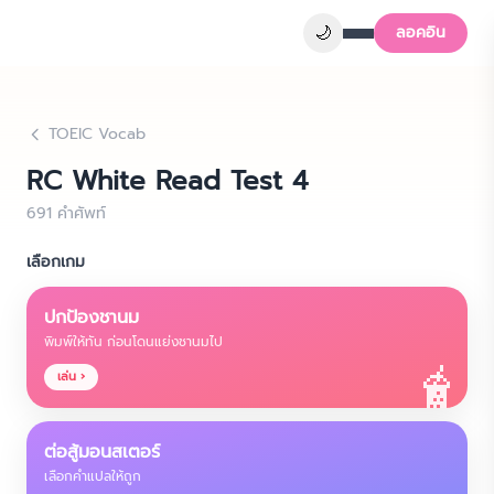
🌙
ลอคอิน
TOEIC Vocab
RC White Read Test 4
691
คำศัพท์
เลือกเกม
ปกป้องชานม
พิมพ์ให้ทัน ก่อนโดนแย่งชานมไป
🧋
เล่น ›
ต่อสู้มอนสเตอร์
เลือกคำแปลให้ถูก